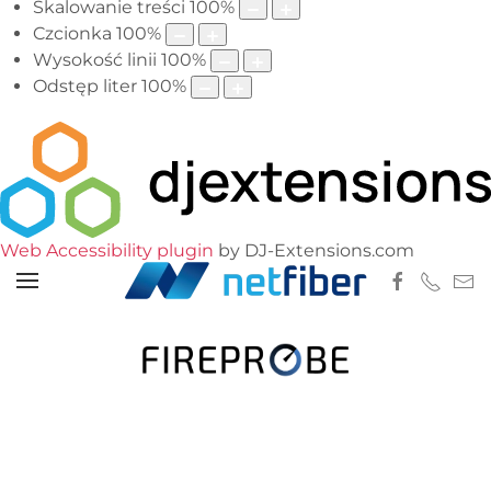
Skalowanie treści
100
%
Czcionka
100
%
Wysokość linii
100
%
Odstęp liter
100
%
Web Accessibility plugin
by DJ-Extensions.com