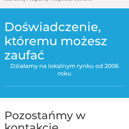
Doświadczenie,
któremu możesz
zaufać
Działamy na lokalnym rynku od 2006
roku
Pozostańmy w
kontakcie